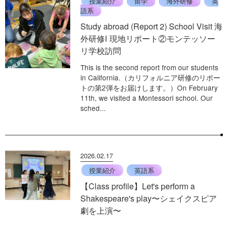
授業紹介
留学
海外研修
英
語系
Study abroad (Report 2) School Visit 海
外研修Ⅰ 現地リポート②モンテッソー
リ学校訪問
This is the second report from our students
in California.（カリフォルニア研修のリポー
トの第2弾をお届けします。）On February
11th, we visited a Montessori school. Our
sched...
2026.02.17
授業紹介
英語系
【Class profile】Let's perform a
Shakespeare's play〜シェイクスピア
劇を上演〜