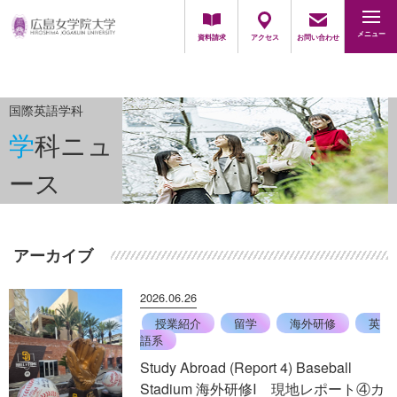
採用担当の方
メニュー
資料請求
アクセス
お問い合わせ
国際英語学科
学科ニュ
ース
アーカイブ
2026.06.26
授業紹介
留学
海外研修
英
語系
Study Abroad (Report 4) Baseball
Stadium 海外研修Ⅰ 現地レポート④カ