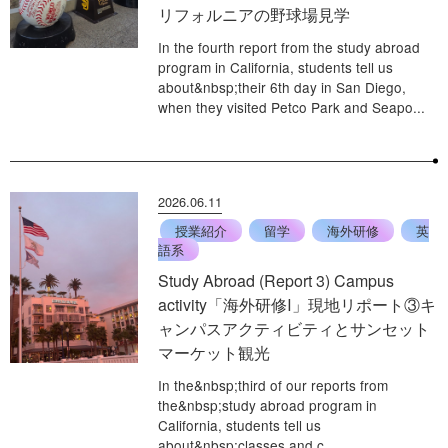
リフォルニアの野球場見学
In the fourth report from the study abroad
program in California, students tell us
about&nbsp;their 6th day in San Diego,
when they visited Petco Park and Seapo...
2026.06.11
授業紹介
留学
海外研修
英
語系
Study Abroad (Report 3) Campus
activity「海外研修Ⅰ」現地リポート③キ
ャンパスアクティビティとサンセット
マーケット観光
In the&nbsp;third of our reports from
the&nbsp;study abroad program in
California, students tell us
about&nbsp;classes and c...