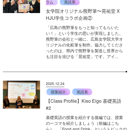
ラム
英語系
女学院オリジナル熊野筆〜晃祐堂 X
HJU学生コラボ企画②
「広島の熊野筆をもっと知ってもらいた
い！」という学生の思いが実現しました。
熊野筆の会社と一緒に、広島女学院大学オ
リジナルの化粧筆を制作。協力してくださ
ったのは、県内で熊野筆を製造し世界から
も注目を浴びる「晃祐堂」です。アイ...
2025.12.24
授業紹介
英語系
【Class Profile】Kiso Eigo 基礎英語
#2
基礎英語の授業を紹介する後編では、授業
の一コマを紹介しましょう（前編はこち
ら）。「Food and Drink」というトピックの