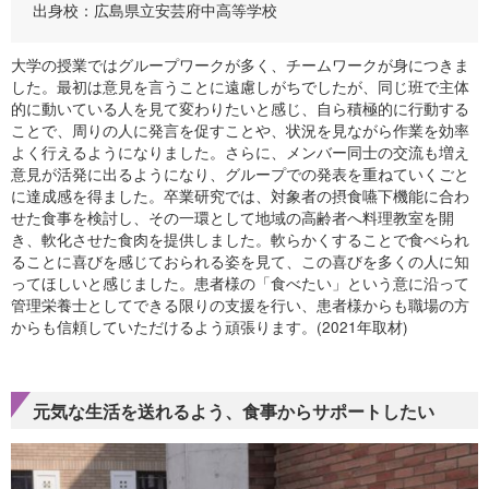
出身校：広島県立安芸府中高等学校
大学の授業ではグループワークが多く、チームワークが身につきま
した。最初は意見を言うことに遠慮しがちでしたが、同じ班で主体
的に動いている人を見て変わりたいと感じ、自ら積極的に行動する
ことで、周りの人に発言を促すことや、状況を見ながら作業を効率
よく行えるようになりました。さらに、メンバー同士の交流も増え
意見が活発に出るようになり、グループでの発表を重ねていくごと
に達成感を得ました。卒業研究では、対象者の摂食嚥下機能に合わ
せた食事を検討し、その一環として地域の高齢者へ料理教室を開
き、軟化させた食肉を提供しました。軟らかくすることで食べられ
ることに喜びを感じておられる姿を見て、この喜びを多くの人に知
ってほしいと感じました。患者様の「食べたい」という意に沿って
管理栄養士としてできる限りの支援を行い、患者様からも職場の方
からも信頼していただけるよう頑張ります。(2021年取材)
元気な生活を送れるよう、食事からサポートしたい