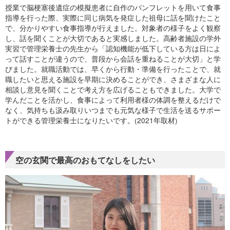
授業で脳梗塞後遺症の模擬患者に自作のパンフレットを用いて食事
指導を行った際、実際に同じ病気を発症した祖母に話を聞けたこと
で、分かりやすい食事指導が行えました。対象者の様子をよく観察
し、話を聞くことが大切であると実感しました。高齢者施設の学外
実習で管理栄養士の先生から「認知機能が低下している方は日によ
って話すことが違うので、普段から会話を重ねることが大切」と学
びました。就職活動では、早くから行動・準備を行ったことで、就
職したいと思える施設を早期に決めることができ、さまざまな人に
相談し意見を聞くことで考え方を広げることもできました。大学で
学んだことを活かし、食事によって利用者様の体調を整えるだけで
なく、気持ちも汲み取りいつまでも元気な様子で生活を送るサポー
トができる管理栄養士になりたいです。(2021年取材)
空の玄関で最高のおもてなしをしたい