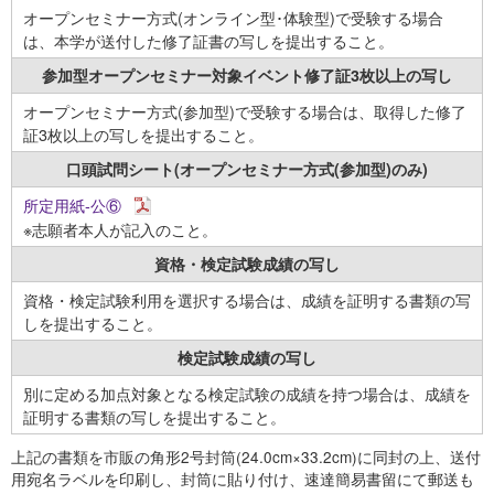
オープンセミナー方式(オンライン型･体験型)で受験する場合
は、本学が送付した修了証書の写しを提出すること。
参加型オープンセミナー対象
イベント修了証
3枚以上の写し
オープンセミナー方式(参加型)で受験する場合は、取得した修了
証3枚以上の写しを提出すること。
口頭試問シート
(オープンセミナー方式
(参加型)のみ)
所定用紙-公⑥
※志願者本人が記入のこと。
資格・検定試験
成績の写し
資格・検定試験利用を選択する場合は、成績を証明する書類の写
しを提出すること。
検定試験
成績の写し
別に定める加点対象となる検定試験の成績を持つ場合は、成績を
証明する書類の写しを提出すること。
上記の書類を市販の角形2号封筒(24.0cm×33.2cm)に同封の上、送付
用宛名ラベルを印刷し、封筒に貼り付け、速達簡易書留にて郵送も