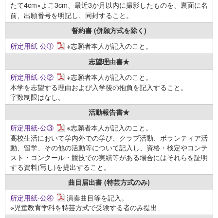
たて4cm×よこ3cm、最近3か月以内に撮影したものを、裏面に名
前、出願番号を明記し、同封すること。
誓約書
(併願方式を除く)
所定用紙-公①
※志願者本人が記入のこと。
志望理由書★
所定用紙-公②
※志願者本人が記入のこと。
本学を志望する理由および入学後の抱負を記入すること。
字数制限はなし。
活動報告書★
所定用紙-公③
※志願者本人が記入のこと。
高校生活において学内外での学び、クラブ活動、ボランティア活
動、留学、その他の活動等について記入し、資格・検定やコンテ
スト・コンクール・競技での実績等がある場合にはそれらを証明
する資料(写し)を提出すること。
曲目届出書
(特芸方式のみ)
所定用紙-公④
演奏曲目等を記入。
※児童教育学科を特芸方式で受験する者のみ提出