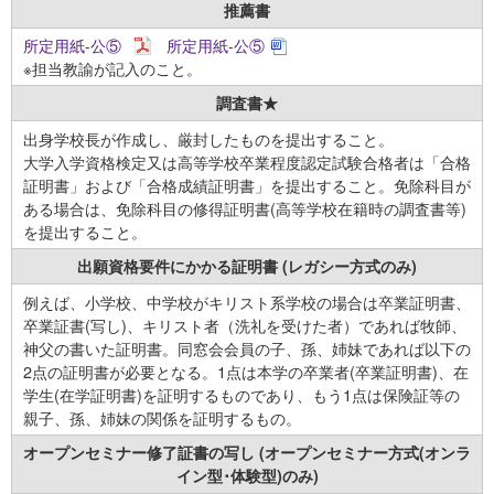
推薦書
所定用紙-公⑤
所定用紙-公⑤
※担当教諭が記入のこと。
調査書★
出身学校長が作成し、厳封したものを提出すること。
大学入学資格検定又は高等学校卒業程度認定試験合格者は「合格
証明書」および「合格成績証明書」を提出すること。免除科目が
ある場合は、免除科目の修得証明書(高等学校在籍時の調査書等)
を提出すること。
出願資格要件にかかる証明書
(レガシー方式のみ)
例えば、小学校、中学校がキリスト系学校の場合は卒業証明書、
卒業証書(写し)、キリスト者（洗礼を受けた者）であれば牧師、
神父の書いた証明書。同窓会会員の子、孫、姉妹であれば以下の
2点の証明書が必要となる。1点は本学の卒業者(卒業証明書)、在
学生(在学証明書)を証明するものであり、もう1点は保険証等の
親子、孫、姉妹の関係を証明するもの。
オープンセミナー修了証書の写し
(オープンセミナー方式(オンラ
イン型･体験型)のみ)