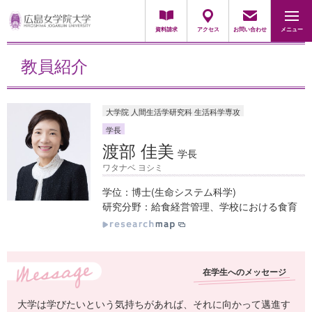
地域・一般の方
採用担当の方
資料請求
アクセス
お問い合わせ
メニュー
教員紹介
大学院 人間生活学研究科 生活科学専攻
学長
渡部 佳美
学長
ワタナベ ヨシミ
学位：博士(生命システム科学)
研究分野：給食経営管理、学校における食育
在学生へのメッセージ
大学は学びたいという気持ちがあれば、それに向かって邁進す