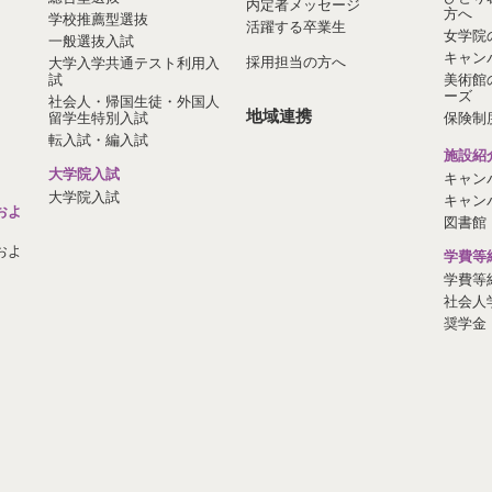
内定者メッセージ
方へ
学校推薦型選抜
活躍する卒業生
女学院
一般選抜入試
キャン
採用担当の方へ
大学入学共通テスト利用入
試
美術館
ーズ
社会人・帰国生徒・外国人
地域連携
留学生特別入試
保険制
転入試・編入試
施設紹
大学院入試
キャン
大学院入試
キャン
およ
図書館
およ
学費等
学費等
社会人
奨学金