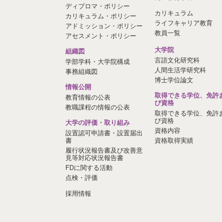
ディプロマ・ポリシー
カリキュラム
カリキュラム・ポリシー
ライフキャリア教育
アドミッション・ポリシー
教員一覧
アセスメント・ポリシー
大学院
組織図
言語文化研究科
学部学科・大学院構成
人間生活学研究科
事務組織図
博士学位論文
情報公開
取得できる学位、免許
教育情報の公表
び資格
教職課程の情報の公表
取得できる学位、免許
び資格
大学の評価・取り組み
資格内容
設置認可申請書・設置届出
書
資格取得実績
履行状況報告書及び改善意
見等対応状況報告書
FDに関する活動
点検・評価
採用情報