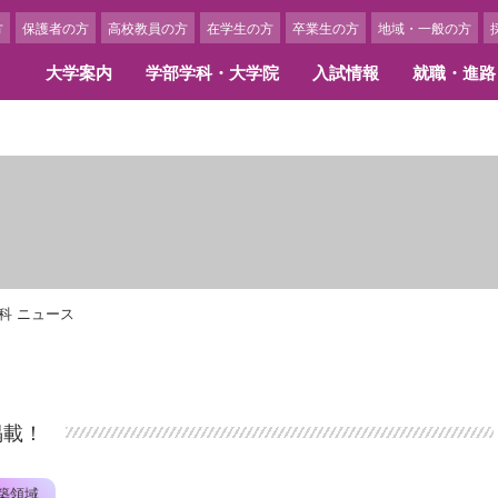
方
保護者の方
高校教員の方
在学生の方
卒業生の方
地域・一般の方
大学案内
学部学科・大学院
入試情報
就職・進路
学概要
部学科
職情報・キャリア支援
ャンパスカレンダー
携校・交流校一覧
3つのポリシー
大学院
内定者・卒業生からのメッ
学生生活
留学に関する費用・奨学金
アセスメント･ポリシー
換留学提携校紹介
留学体験談
長あいさつ
文学部 国際英語学科
職実績
ャンパスカレンダー
言語文化研究科
内定者メッセージ
クラブ・サークル
ローバル・アウトリーチ・プログラ
学内でできる国際交流活動
ディプロマ・ポリシー
島女学院大学の歩み
文学部 日本文化学科
職サポート・スケジュール
ベント紹介
人間生活学研究科
活躍する卒業生
アルバイト紹介
カリキュラム・ポリシー
学の精神
間生活学部 生活デザイン学科
ンターンシップ
博士学位論文
学生アルバイト求人申込につ
期プログラム（1学期以上）
アドミッション・ポリシー
画ギャラリー
間生活学部 管理栄養学科
ひとり暮らしを希望される方
期プログラム（1学期以内）
科 ニュース
アセスメント・ポリシー
間生活学部 児童教育学科
女学院の学食
育研究上の目的
リキュラム
キャンパスニュース
組織図
部・学科の人材養成に関する目的と
イフキャリア教育
美術館のキャンパスメンバー
育研究上の目的
学部学科・大学院構成
掲載！
員一覧
保険制度
究科・専攻の人材養成に関する目的
事務組織図
教育研究上の目的
築領域