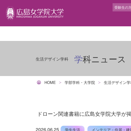
受験生の
学生サポート
大
学
就
キ
提
交
トータル型サポート
学
人
就
キ
学科ニュース
グ
生活デザイン学科
アカデミック・サポート・センター
広
人
就
イ
ム
ボランティアセンター
建
人
イ
長
障がい学生高等教育支援室
動
人
短
HOME
学部学科・大学院
生活デザイン学
ハラスメント相談
人
教
健康管理センター
カ
学
カウンセリングルーム
ラ
教
ドローン関連書籍に広島女学院大学が
宗教センター
教
研
と
2026.06.25
学生生活
インテリア・住居・建