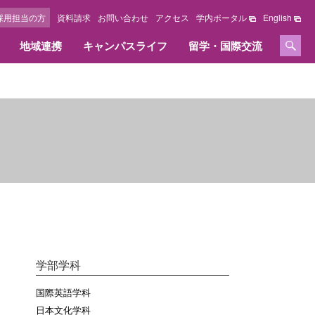
採用担当の方
資料請求
お問い合わせ
アクセス
学内ポータル
English
地域連携
キャンパスライフ
留学・国際交流
セージ
情報公開
学位、免許および資格
採用担当の方へ
施設紹介
国際交流センター
オリジナルサイト
教育情報の公表
取得できる学位、免許および資格
採用担当の方へ
キャンパスマップ
教職課程の情報の公表
資格内容
キャンパス周辺ガイド
いて
資格取得実績
図書館
大学の評価・取り組み
へ
図書館オリジナルサイト
設置認可申請書・設置届出書
総合研究所オリジナルサイト
履行状況報告書及び
学費等納入金・奨学金
改善意見等対応状況報告書
ズ
FDに関する活動
学部学科
学費等納入金
点検・評価
社会人学生学費等納入方法
国際英語学科
採用情報
日本文化学科
奨学金・教育ローン