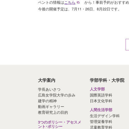
ベントの情報は
こちら
から！事前予約がおすす
今後の開催予定は、7月11・26日、8月22日です。
大学案内
学部学科・大学院
学長あいさつ
人文学部
広島女学院大学の歩み
国際英語学科
建学の精神
日本文化学科
動画ギャラリー
人間生活学部
教育研究上の目的
生活デザイン学科
管理栄養学科
3つのポリシー・アセスメ
ント･ポリシー
児童教育学科