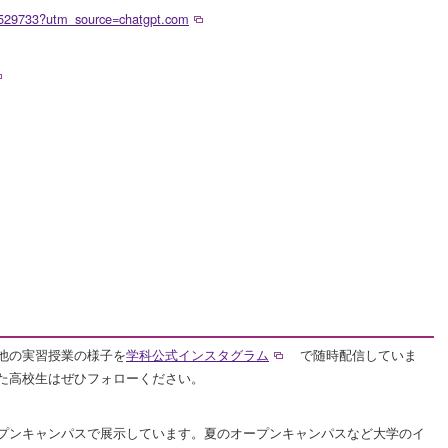
1529733?utm_source=chatgpt.com
他の実習授業の様子を
学科公式インスタグラム
で随時配信していま
た高校生はぜひフォローください。
プンキャンパスで展示しています。夏のオープンキャンパスなど大学のイ