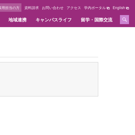
採用担当の方
資料請求
お問い合わせ
アクセス
学内ポータル
English
地域連携
キャンパスライフ
留学・国際交流
セージ
情報公開
学位、免許および資格
採用担当の方へ
施設紹介
国際交流センター
オリジナルサイト
教育情報の公表
取得できる学位、免許および資格
採用担当の方へ
キャンパスマップ
教職課程の情報の公表
資格内容
キャンパス周辺ガイド
いて
資格取得実績
図書館
大学の評価・取り組み
へ
図書館オリジナルサイト
設置認可申請書・設置届出書
総合研究所オリジナルサイト
履行状況報告書及び
学費等納入金・奨学金
改善意見等対応状況報告書
ズ
FDに関する活動
学費等納入金
点検・評価
社会人学生学費等納入方法
採用情報
奨学金・教育ローン