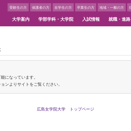
受験生の方
保護者の方
在学生の方
卒業生の方
地域・一般の方
大学案内
学部学科・大学院
入試情報
就職・進路
学概要
部学科
職情報・キャリア支援
ャンパスカレンダー
携校・交流校一覧
3つのポリシー
大学院
内定者・卒業生からのメッ
学生生活
留学に関する費用・奨学金
アセスメント･ポリシー
た
換留学提携校紹介
留学体験談
長あいさつ
文学部 国際英語学科
職実績
ャンパスカレンダー
言語文化研究科
内定者メッセージ
クラブ・サークル
ローバル・アウトリーチ・プログラ
学内でできる国際交流活動
ディプロマ・ポリシー
島女学院大学の歩み
文学部 日本文化学科
職サポート・スケジュール
ベント紹介
人間生活学研究科
活躍する卒業生
アルバイト紹介
カリキュラム・ポリシー
学の精神
間生活学部 生活デザイン学科
ンターンシップ
博士学位論文
学生アルバイト求人申込につ
期プログラム（1学期以上）
アドミッション・ポリシー
可能になっています。
画ギャラリー
間生活学部 管理栄養学科
ひとり暮らしを希望される方
期プログラム（1学期以内）
ションよりサイトをご覧ください。
アセスメント・ポリシー
間生活学部 児童教育学科
女学院の学食
育研究上の目的
リキュラム
キャンパスニュース
組織図
部・学科の人材養成に関する目的と
イフキャリア教育
美術館のキャンパスメンバー
育研究上の目的
広島女学院大学 トップページ
学部学科・大学院構成
員一覧
保険制度
究科・専攻の人材養成に関する目的
事務組織図
教育研究上の目的