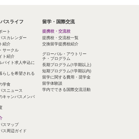
ンパスライフ
留学・国際交流
ポート
提携校・交流校
パスカレンダー
提携校・交流校一覧
ト紹介
交換留学提携校紹介
・サークル
グローバル・アウトリー
イト紹介
チ・プログラム
ルバイト求人申込に
長期プログラム(1学期以上)
短期プログラム(1学期以内)
暮らしを希望される
留学に関する費用・奨学金
留学体験談
の学食
学内でできる国際交流活動
パスニュース
のキャンパスメンバ
度
介
パスマップ
パス周辺ガイド