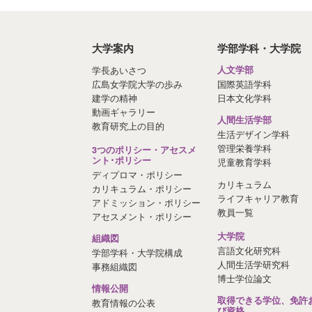
大学案内
学部学科・大学院
学長あいさつ
人文学部
広島女学院大学の歩み
国際英語学科
建学の精神
日本文化学科
動画ギャラリー
人間生活学部
教育研究上の目的
生活デザイン学科
管理栄養学科
3つのポリシー・アセスメ
ント･ポリシー
児童教育学科
ディプロマ・ポリシー
カリキュラム
カリキュラム・ポリシー
ライフキャリア教育
アドミッション・ポリシー
教員一覧
アセスメント・ポリシー
大学院
組織図
言語文化研究科
学部学科・大学院構成
人間生活学研究科
事務組織図
博士学位論文
情報公開
取得できる学位、免許
教育情報の公表
び資格