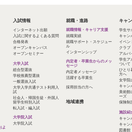
入試情報
就職・進路
キャ
インターネット出願
就職情報・キャリア支援
学生サ
入試に関するよくある質問
就職実績
キャン
合格発表
就職サポート・スケジュー
イベン
ル
オープンキャンパス
クラブ
インターンシップ
オープンセミナー
アルバ
学生ア
内定者・卒業生からのメッ
大学入試
ついて
セージ
総合型選抜
ひとり
内定者メッセージ
方へ
学校推薦型選抜
活躍する卒業生
女学院
一般選抜入試
キャン
採用担当の方へ
大学入学共通テスト利用入
試
美術館
ーズ
社会人・帰国生徒・外国人
地域連携
留学生特別入試
保険制
転入試・編入試
施設紹
大学院入試
キャン
大学院入試
キャン
およ
図書館