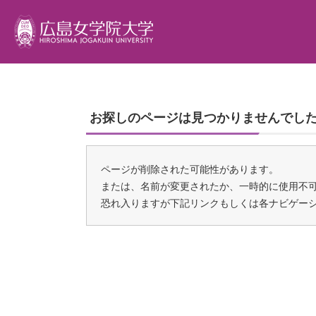
学生サポート
大
学
就
キ
提
お探しのページは見つかりませんでし
交
トータル型サポート
学
人
就
キ
グ
アカデミック・サポート・センター
広
人
就
イ
ム
ページが削除された可能性があります。
ボランティアセンター
建
人
イ
長
または、名前が変更されたか、一時的に使用不
障がい学生高等教育支援室
動
人
短
恐れ入りますが下記リンクもしくは各ナビゲー
ハラスメント相談
人
教
健康管理センター
カ
学
カウンセリングルーム
ラ
教
宗教センター
教
研
と