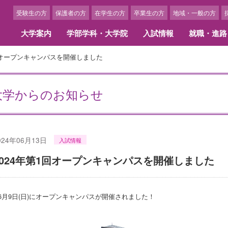
受験生の方
保護者の方
在学生の方
卒業生の方
地域・一般の方
大学案内
学部学科・大学院
入試情報
就職・進路
1回オープンキャンパスを開催しました
学概要
部学科
職情報・キャリア支援
ャンパスカレンダー
携校・交流校一覧
3つのポリシー
大学院
内定者・卒業生からのメッ
学生生活
留学に関する費用・奨学金
アセスメント･ポリシー
換留学提携校紹介
留学体験談
大学からのお知らせ
長あいさつ
文学部 国際英語学科
職実績
ャンパスカレンダー
言語文化研究科
内定者メッセージ
クラブ・サークル
ローバル・アウトリーチ・プログラ
学内でできる国際交流活動
ディプロマ・ポリシー
島女学院大学の歩み
文学部 日本文化学科
職サポート・スケジュール
ベント紹介
人間生活学研究科
活躍する卒業生
アルバイト紹介
カリキュラム・ポリシー
学の精神
間生活学部 生活デザイン学科
ンターンシップ
博士学位論文
学生アルバイト求人申込につ
期プログラム（1学期以上）
アドミッション・ポリシー
画ギャラリー
間生活学部 管理栄養学科
ひとり暮らしを希望される方
024年06月13日
入試情報
期プログラム（1学期以内）
アセスメント・ポリシー
間生活学部 児童教育学科
女学院の学食
2024年第1回オープンキャンパスを開催しました
育研究上の目的
リキュラム
キャンパスニュース
組織図
部・学科の人材養成に関する目的と
イフキャリア教育
美術館のキャンパスメンバー
育研究上の目的
学部学科・大学院構成
6月9日(日)にオープンキャンパスが開催されました！
員一覧
保険制度
究科・専攻の人材養成に関する目的
事務組織図
教育研究上の目的