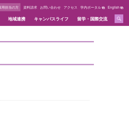
採用担当の方
資料請求
お問い合わせ
アクセス
学内ポータル
English
地域連携
キャンパスライフ
留学・国際交流
セージ
情報公開
学位、免許および資格
採用担当の方へ
施設紹介
国際交流センター
オリジナルサイト
教育情報の公表
取得できる学位、免許および資格
採用担当の方へ
キャンパスマップ
教職課程の情報の公表
資格内容
キャンパス周辺ガイド
いて
資格取得実績
図書館
大学の評価・取り組み
へ
図書館オリジナルサイト
設置認可申請書・設置届出書
総合研究所オリジナルサイト
履行状況報告書及び
学費等納入金・奨学金
改善意見等対応状況報告書
ズ
FDに関する活動
学費等納入金
点検・評価
社会人学生学費等納入方法
採用情報
奨学金・教育ローン