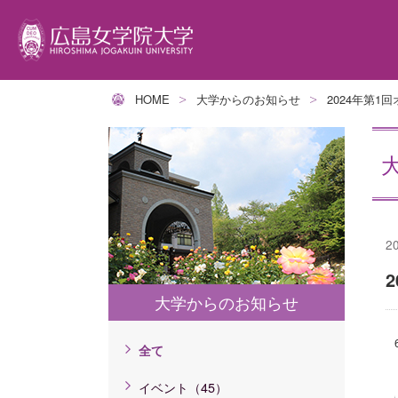
HOME
大学からのお知らせ
2024年第
学生サポート
大
学
就
キ
提
交
トータル型サポート
学
人
就
キ
グ
アカデミック・サポート・センター
広
人
就
イ
ム
ボランティアセンター
建
人
イ
長
障がい学生高等教育支援室
動
人
2
短
ハラスメント相談
人
教
健康管理センター
カ
大学からのお知らせ
学
カウンセリングルーム
ラ
教
宗教センター
教
全て
研
と
イベント（45）