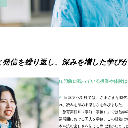
と
発信を繰り返し、
深みを増した
学び
印象に残っている授業や体験は
A.
日本文化学科では、さまざまな時代
れ、読みを深める楽しさを学びました。
「教育実習Ⅲ（事前・事後）」では他学
業展開における工夫を学修。この経験は
本を読む楽しさを伝える際に活かせまし