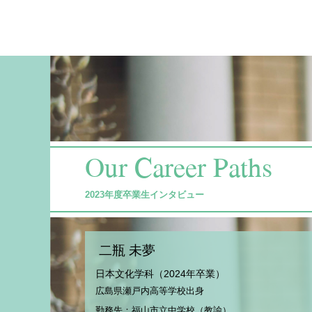
Our Career Paths
2023年度卒業生インタビュー
二瓶 未夢
日本文化学科（2024年卒業）
広島県瀬戸内高等学校出身
勤務先：福山市立中学校（教諭）