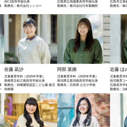
AICJ高等学校出身
広島県立高陽東高等学校出身
広島市立美
株
勤務先：株式会社シンコー
勤務先：株式会社日本製鋼所
勤務先：株
佐藤 凪沙
阿部 菜摘
近藤 ほ
児童教育学科（2025年卒業）
児童教育学科（2025年卒業）
児童教育学
島根県立松江南高等学校出身
新潟県立新潟南高等学校出身
幼児教育コー
構
勤務先：幼稚園型認定こども園 復活
勤務先：広島県 公立小学校
広陵高等学
ー
幼稚園
勤務先：法