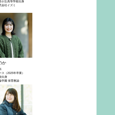
鈴が丘高等学校出身
式会社イズミ
のか
科
ス（2025年卒業）
校出身
輪学園 保育教諭