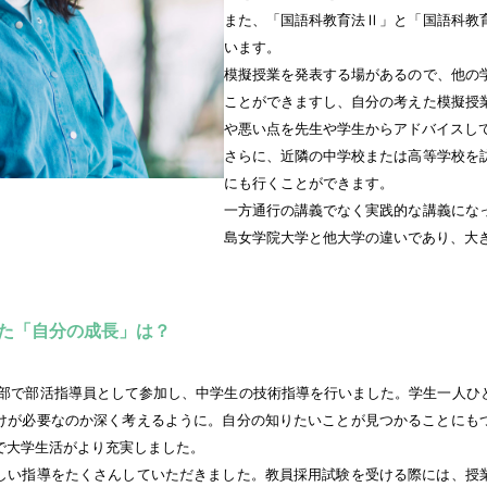
また、「国語科教育法Ⅱ」と「国語科教
います。
模擬授業を発表する場があるので、他の
ことができますし、自分の考えた模擬授
や悪い点を先生や学生からアドバイスし
さらに、近隣の中学校または高等学校を
にも行くことができます。
一方通行の講義でなく実践的な講義にな
島女学院大学と他大学の違いであり、大
た「自分の成長」は？
部で部活指導員として参加し、中学生の技術指導を行いました。学生一人ひ
けが必要なのか深く考えるように。自分の知りたいことが見つかることにも
で大学生活がより充実しました。
しい指導をたくさんしていただきました。教員採用試験を受ける際には、授