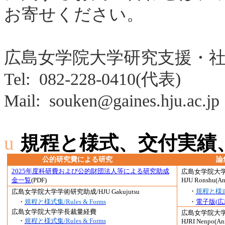
お寄せください。
広島女学院大学研究支援・
Tel:
082-228-0410(
代表
)
Mail:
souken@gaines.hju.ac.jp
u
規程と様式、交付実績
公的研究費による研究
論
2025年度科研費および公的財団法人等による研究助成
広島女学院大
金一覧
(PDF)
HJU
Ronshu
(An
・
規程と様式集/
広島女学院大学学術研究助成
/HJU
Gakujutsu
・
規程と様式集/Rules & Forms
・
電子版(
広
広島女学院大学学長裁量経費
広島女学院大
・
規程と様式集/Rules & Forms
HJRI
Nenpo
(An