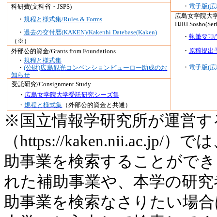
・
電子版(
広
科研費(文科省・JSPS)
広島女学院大
・
規程と様式集/Rules & Forms
HJRI
Sosho
(Ser
・
過去の交付暦(KAKEN)/Kakenhi Datebase(Kaken)
・
執筆要項/Wri
（※）
・
原稿提出予定届
外部公的資金
/Grants from Foundations
・
規程と様式集
・
電子版(
広
・
(
公財)
広島観光コンベンションビューロー助成のお
知らせ
受託研究
/
C
onsignment Study
・
広島女学院大学受託研究シーズ集
・
規程と様式集
（外部公的資金と共通）
※国立情報学研究所が運営す
（
https://kaken.nii.ac.jp/
）では
助事業を検索することができ
れた補助事業や、本学の研究
助事業を検索なさりたい場合