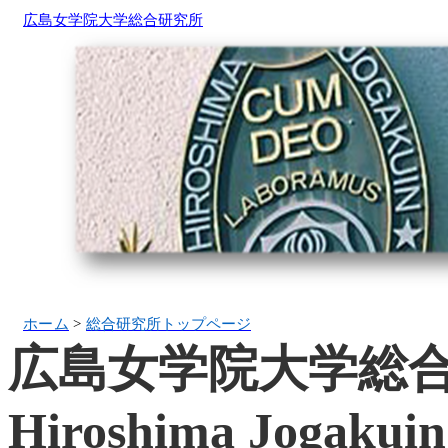
広島女学院大学総合研究所
ホーム
>
総合研究所トップページ
広
島女
学
院大
学総
Hiroshima
Jogakuin