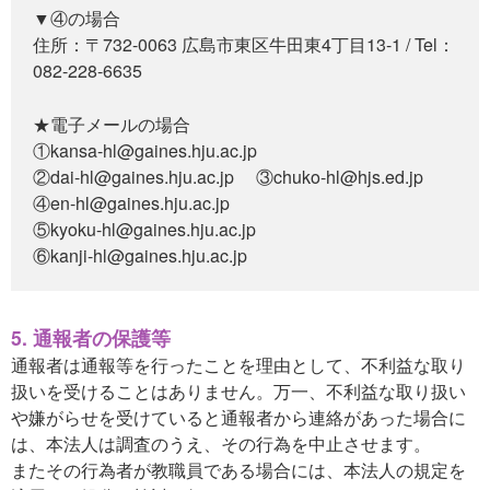
▼④の場合
住所：〒732-0063 広島市東区牛田東4丁目13-1 / Tel：
082-228-6635
★電子メールの場合
①kansa-hl@gaines.hju.ac.jp
②dai-hl@gaines.hju.ac.jp
③chuko-hl@hjs.ed.jp
④en-hl@gaines.hju.ac.jp
⑤kyoku-hl@gaines.hju.ac.jp
⑥kanji-hl@gaines.hju.ac.jp
5. 通報者の保護等
通報者は通報等を行ったことを理由として、不利益な取り
扱いを受けることはありません。万一、不利益な取り扱い
や嫌がらせを受けていると通報者から連絡があった場合に
は、本法人は調査のうえ、その行為を中止させます。
またその行為者が教職員である場合には、本法人の規定を