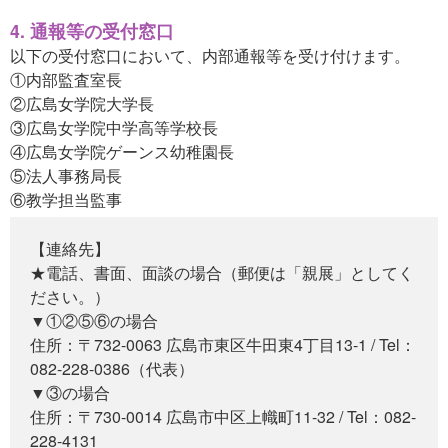
4. 通報等の受付窓口
以下の受付窓口において、内部通報等を受け付けます。
①内部監査室長
②広島女学院大学長
③広島女学院中学高等学校長
④広島女学院ゲーンス幼稚園長
⑤法人事務局長
⑥教学担当監事
【連絡先】
★電話、書面、面談の場合（郵便は「親展」としてく
ださい。）
▼①②⑤⑥の場合
住所：〒732-0063 広島市東区牛田東4丁目13-1 / Tel：
082-228-0386（代表）
▼③の場合
住所：〒730-0014 広島市中区上幟町11-32 / Tel：082-
228-4131