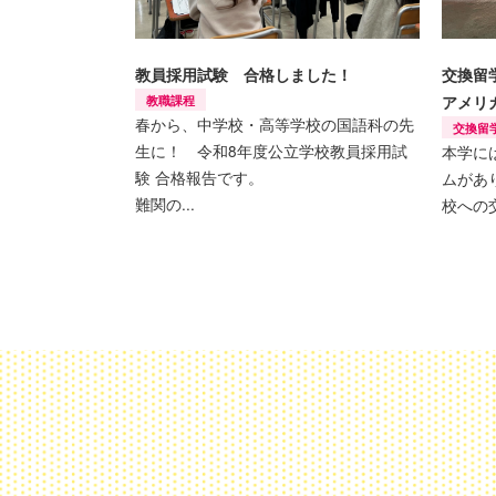
教員採用試験 合格しました！
交換留
教職課程
アメリ
春から、中学校・高等学校の国語科の先
交換留
生に！ 令和8年度公立学校教員採用試
本学に
験 合格報告です。
ムがあ
難関の...
校への交