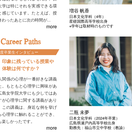
大学は特にそれを実感できる環
増谷 帆香
と感じています。たとえば、授
日本文化学科（4年）
終わったあとに次の時間が...
星槎国際高等学校出身
※学年は取材時のものです
more
Career Paths
4年度卒業生インタビュー
印象に残っている授業や
体験は何ですか？
人関係の心理が一番好きな講義
た。もともと心理学に興味があ
広島女学院大学にも少しではあ
すが心理学に関する講義があり
。この講義は、身近な例を挙げ
二瓶 未夢
ら心理学に触れることができ、
日本文化学科（2024年卒業）
も楽しかったです。
広島県瀬戸内高等学校出身
more
勤務先：福山市立中学校（教諭）