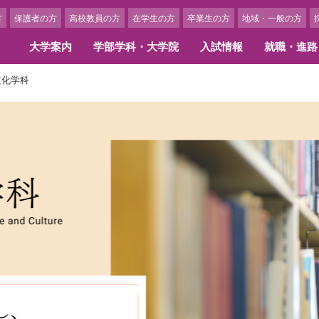
方
保護者の方
高校教員の方
在学生の方
卒業生の方
地域・一般の方
大学案内
学部学科・大学院
入試情報
就職・進路
文化学科
学概要
部学科
職情報・キャリア支援
ャンパスカレンダー
携校・交流校一覧
3つのポリシー
大学院
内定者・卒業生からのメッ
学生生活
留学に関する費用・奨学金
アセスメント･ポリシー
換留学提携校紹介
留学体験談
長あいさつ
文学部 国際英語学科
職実績
ャンパスカレンダー
言語文化研究科
内定者メッセージ
クラブ・サークル
ローバル・アウトリーチ・プログラ
学内でできる国際交流活動
ディプロマ・ポリシー
島女学院大学の歩み
文学部 日本文化学科
職サポート・スケジュール
ベント紹介
人間生活学研究科
活躍する卒業生
アルバイト紹介
カリキュラム・ポリシー
学の精神
間生活学部 生活デザイン学科
ンターンシップ
博士学位論文
学生アルバイト求人申込につ
期プログラム（1学期以上）
アドミッション・ポリシー
画ギャラリー
間生活学部 管理栄養学科
ひとり暮らしを希望される方
期プログラム（1学期以内）
アセスメント・ポリシー
間生活学部 児童教育学科
女学院の学食
育研究上の目的
リキュラム
キャンパスニュース
組織図
部・学科の人材養成に関する目的と
イフキャリア教育
美術館のキャンパスメンバー
育研究上の目的
学部学科・大学院構成
員一覧
保険制度
究科・専攻の人材養成に関する目的
事務組織図
教育研究上の目的