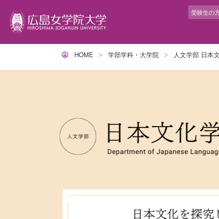
受験生の
HOME
学部学科・大学院
人文学部 日本
学生サポート
大
学
就
キ
提
交
トータル型サポート
学
人
就
キ
グ
アカデミック・サポート・センター
広
人
就
イ
ム
ボランティアセンター
建
人
イ
長
障がい学生高等教育支援室
動
人
短
ハラスメント相談
人
教
健康管理センター
カ
学
カウンセリングルーム
ラ
教
宗教センター
教
研
と