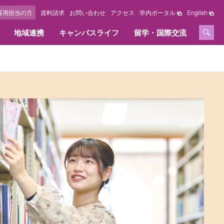
採用担当の方
資料請求
お問い合わせ
アクセス
学内ポータル
English
地域連携
キャンパスライフ
留学・国際交流
セージ
情報公開
学位、免許および資格
採用担当の方へ
施設紹介
国際交流センター
オリジナルサイト
教育情報の公表
取得できる学位、免許および資格
採用担当の方へ
キャンパスマップ
教職課程の情報の公表
資格内容
キャンパス周辺ガイド
いて
資格取得実績
図書館
大学の評価・取り組み
へ
図書館オリジナルサイト
設置認可申請書・設置届出書
総合研究所オリジナルサイト
履行状況報告書及び
学費等納入金・奨学金
改善意見等対応状況報告書
ズ
FDに関する活動
学費等納入金
点検・評価
社会人学生学費等納入方法
採用情報
奨学金・教育ローン