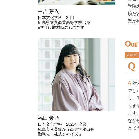
学院
中吉 芽依
境だ
日本文化学科（2年）
業が
広島県立呉商業高等学校出身
※学年は取材時のものです
Our 
202
対
でし
り、
りま
ます
福田 紫乃
なが
日本文化学科（2025年卒業）
とて
広島市立美鈴が丘高等学校出身
勤務先：株式会社イズミ