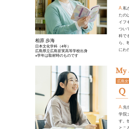
私
たの
イフ
つい
科で
相原 歩海
ら、
日本文化学科（4年）
にわた
広島県立広島皆実高等学校出身
※学年は取材時のものです
My 
広島女
先
学院
す。
とこ