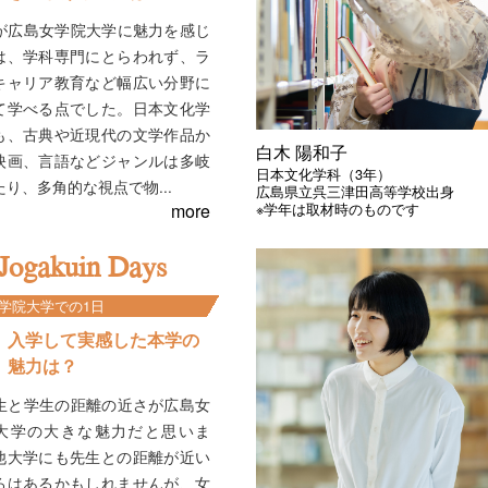
が広島女学院大学に魅力を感じ
は、学科専門にとらわれず、ラ
キャリア教育など幅広い分野に
て学べる点でした。日本文化学
も、古典や近現代の文学作品か
白木 陽和子
映画、言語などジャンルは多岐
日本文化学科（3年）
り、多角的な視点で物...
広島県立呉三津田高等学校出身
more
※学年は取材時のものです
Jogakuin Days
学院大学での1日
入学して実感した本学の
魅力は？
生と学生の距離の近さが広島女
大学の大きな魅力だと思いま
他大学にも先生との距離が近い
ろはあるかもしれませんが、女