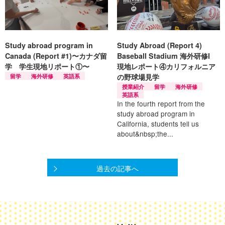
Study abroad program in
Study Abroad (Report 4)
Canada (Report #1)〜カナダ留
Baseball Stadium 海外研修Ⅰ
学 学生現地リポート①〜
現地レポート④カリフォルニア
留学
海外研修
英語系
の野球場見学
授業紹介
留学
海外研修
英語系
In the fourth report from the
study abroad program in
California, students tell us
about&nbsp;the...
過去の記事へ