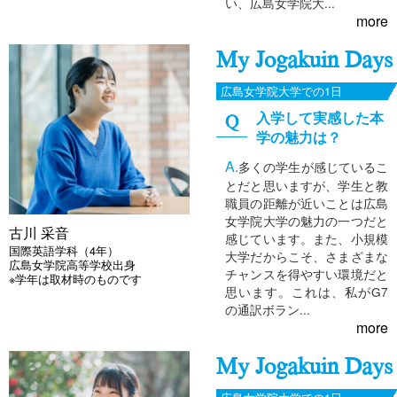
い、広島女学院大...
more
My Jogakuin Days
広島女学院大学での1日
入学して実感した本
学の魅力は？
多くの学生が感じているこ
とだと思いますが、学生と教
職員の距離が近いことは広島
女学院大学の魅力の一つだと
古川 采音
感じています。また、小規模
国際英語学科（4年）
大学だからこそ、さまざまな
広島女学院高等学校出身
チャンスを得やすい環境だと
※学年は取材時のものです
思います。これは、私がG7
の通訳ボラン...
more
My Jogakuin Days