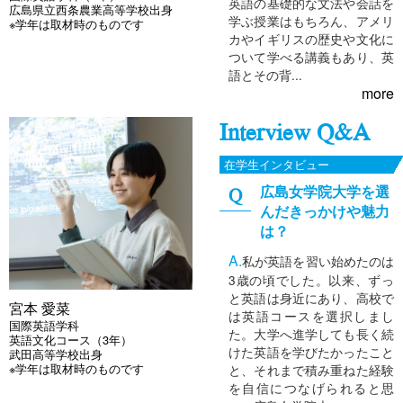
英語の基礎的な文法や会話を
広島県立西条農業高等学校出身
学ぶ授業はもちろん、アメリ
※学年は取材時のものです
カやイギリスの歴史や文化に
ついて学べる講義もあり、英
語とその背...
more
Interview Q&A
在学生インタビュー
広島女学院大学を選
んだきっかけや魅力
は？
私が英語を習い始めたのは
3歳の頃でした。以来、ずっ
と英語は身近にあり、高校で
宮本 愛菜
は英語コースを選択しまし
国際英語学科
た。大学へ進学しても長く続
英語文化コース（3年）
けた英語を学びたかったこと
武田高等学校出身
※学年は取材時のものです
と、それまで積み重ねた経験
を自信につなげられると思