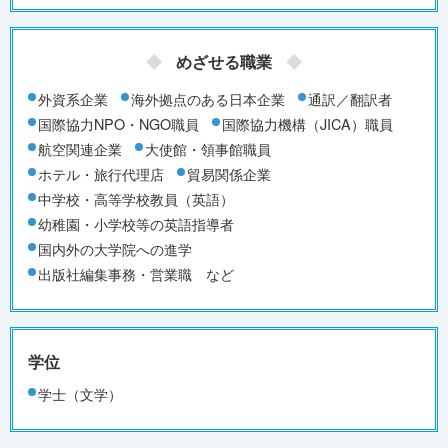
めざせる職業
外資系企業
海外拠点のある日本企業
通訳／翻訳者
国際協力NPO・NGO職員
国際協力機構（JICA）職員
航空関連企業
大使館・領事館職員
ホテル・旅行代理店
貿易関係企業
中学校・高等学校教員（英語）
幼稚園・小学校等の英語指導者
国内外の大学院への進学
出版社編集事務・営業職 など
学位
学士（文学）