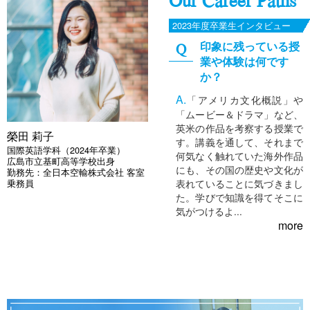
2023年度卒業生インタビュー
印象に残っている授
業や体験は何です
か？
「アメリカ文化概説」や
「ムービー＆ドラマ」など、
英米の作品を考察する授業で
榮田 莉子
す。講義を通して、それまで
国際英語学科（2024年卒業）
何気なく触れていた海外作品
広島市立基町高等学校出身
にも、その国の歴史や文化が
勤務先：全日本空輸株式会社 客室
表れていることに気づきまし
乗務員
た。学びで知識を得てそこに
気がつけるよ...
more