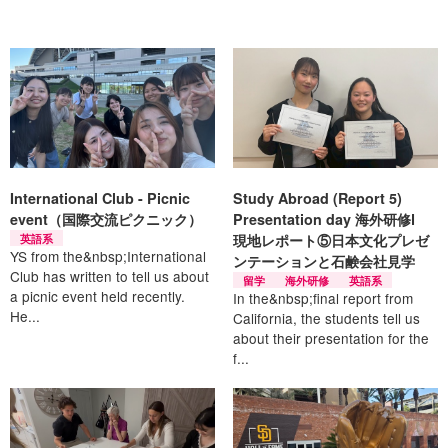
International Club - Picnic
Study Abroad (Report 5)
event（国際交流ピクニック）
Presentation day 海外研修Ⅰ
英語系
現地レポート⑤日本文化プレゼ
YS from the&nbsp;International
ンテーションと石鹸会社見学
Club has written to tell us about
留学
海外研修
英語系
a picnic event held recently.
In the&nbsp;final report from
He...
California, the students tell us
about their presentation for the
f...