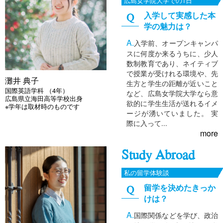
広島女学院大学での1日
入学して実感した本
学の魅力は？
入学前、オープンキャンパ
スに何度か来るうちに、少人
数制教育であり、ネイティブ
で授業が受けれる環境や、先
灘井 典子
生方と学生の距離が近いこと
国際英語学科 （4年）
など、広島女学院大学なら意
広島県立海田高等学校出身
欲的に学生生活が送れるイメ
※学年は取材時のものです
ージが湧いていました。 実
際に入って...
more
Study Abroad
私の留学体験談
留学を決めたきっか
けは？
国際関係などを学び、政治