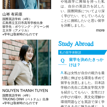
や地政学に興味を持った私
は、自分の英語力を試した
い、国際関係についてより深
山㟢 有莉亜
く学びたい、そしていろんな
国際英語学科（4年）
ことに挑戦したいと思い留学
広島県立五日市高等学校出身
を決断しました。
留学先：ボウリング・グリーン州
more
立大学（アメリカ）
※学年は取材時のものです
Study Abroad
私の留学体験談
留学を決めたきっか
けは？
私は女性が自分の能力を最
大限に伸ばせる環境を求めて
留学を決意しました。日本語
学校の先生に広島女学院大学
NGUYEN THANH TUYEN
を紹介してもらい、女性だけ
国際英語学科（4年）
の学びの場や、異文化理解や
TRUONG DINH（ベトナム）出身
環境問題などを英語で深く学
※学年は取材時のものです
修できる点に魅力を感じ、入