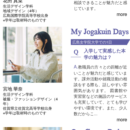
花田 真菜
相談できることが魅力だと感
生活デザイン学科
じています。
地域デザイン（4年）
more
広島国際学院高等学校出身
※学年は取材時のものです
My Jogakuin Days
広島女学院大学での1日
入学して実感した本
学の魅力は？
教職員の方々との距離が近
いことが魅力だと感じていま
す。課外活動や就職活動の相
談をする際も、話しやすい雰
宮地 華奈
囲気があります。 図書館や
生活デザイン学科
実習室などの施設のサービス
被服・ファッションデザイン（4
も充実していて、とても学び
年）
やすい環境です。また、少人
佐賀県立佐賀北高等学校出身
※学年は取材時のものです
数だからこ...
more