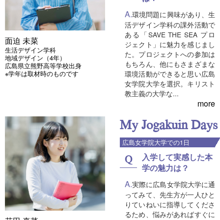
環境問題に興味があり、生
活デザイン学科の課外活動で
ある「SAVE THE SEA プロ
面迫 未菜
ジェクト」に魅力を感じまし
生活デザイン学科
た。プロジェクトへの参加は
地域デザイン（4年）
もちろん、他にもさまざまな
広島県立熊野高等学校出身
※学年は取材時のものです
環境活動ができると思い広島
女学院大学を選択。キリスト
教主義の大学な...
more
My Jogakuin Days
広島女学院大学での1日
入学して実感した本
学の魅力は？
実際に広島女学院大学に通
ってみて、先生方が一人ひと
りていねいに指導してくださ
るため、悩みがあればすぐに