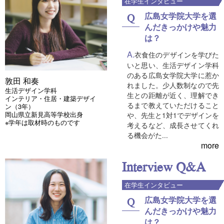
在学生インタビュー
広島女学院大学を選
んだきっかけや魅力
は？
衣食住のデザインを学びた
いと思い、生活デザイン学科
のある広島女学院大学に惹か
敦田 和奏
れました。少人数制なので先
生活デザイン学科
生との距離が近く、理解でき
インテリア・住居・建築デザイ
るまで教えていただけること
ン（3年）
岡山県立新見高等学校出身
や、先生と1対1でデザインを
※学年は取材時のものです
考えるなど、成長させてくれ
る機会がた...
more
Interview Q&A
在学生インタビュー
広島女学院大学を選
んだきっかけや魅力
は？