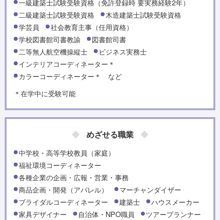
一級建築士試験受験資格（免許登録時 要実務経験2年）
二級建築士試験受験資格
木造建築士試験受験資格
学芸員
社会教育主事（任用資格）
学校図書館司書教諭
図書館司書
二等無人航空機操縦士
ビジネス実務士
インテリアコーディネーター＊
カラーコーディネーター＊ など
＊在学中に受験可能
めざせる職業
中学校・高等学校教員（家庭）
福祉環境コーディネーター
各種企業の企画・広報・営業・事務
商品企画・開発（アパレル）
マーチャンダイザー
ブライダルコーディネーター
建築士
ハウスメーカー
家具デザイナー
自治体・NPO職員
ツアープランナー