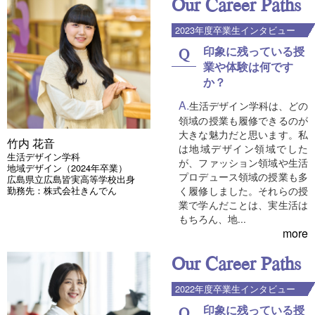
Our Career Paths
2023年度卒業生インタビュー
印象に残っている授
業や体験は何です
か？
生活デザイン学科は、どの
領域の授業も履修できるのが
大きな魅力だと思います。私
竹内 花音
は地域デザイン領域でした
生活デザイン学科
が、ファッション領域や生活
地域デザイン（2024年卒業）
プロデュース領域の授業も多
広島県立広島皆実高等学校出身
勤務先：株式会社きんでん
く履修しました。それらの授
業で学んだことは、実生活は
もちろん、地...
more
Our Career Paths
2022年度卒業生インタビュー
印象に残っている授