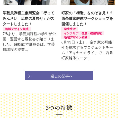
学芸員課程主催展覧会「行って
町家の「構造」をのぞき見！？
みんさい 広島の夏祭り」がス
西条町家解体ワークショップを
タートしました！
開催しました！
地域デザイン領域
学生生活
7/8より、学芸員課程の学生が企
インテリア・住居・建築領域
地域デザイン領域
画・運営する展覧会が始まりま
6月13日（土）、空き家の可能
した。&nbsp;本展覧会は、学芸
性を探求するプロジェクトチー
員課程の授業...
ム「アキヤのミライ」で「西条
町家解体ワーク...
過去の記事へ